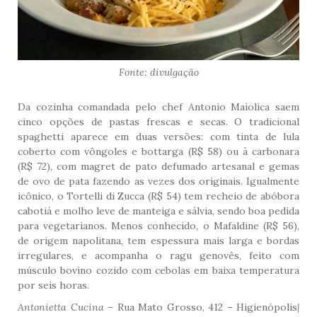
Fonte: divulgação
Da cozinha comandada pelo chef Antonio Maiolica saem
cinco opções de pastas frescas e secas. O tradicional
spaghetti aparece em duas versões: com tinta de lula
coberto com vôngoles e bottarga (R$ 58) ou à carbonara
(R$ 72), com magret de pato defumado artesanal e gemas
de ovo de pata fazendo as vezes dos originais. Igualmente
icônico, o Tortelli di Zucca (R$ 54) tem recheio de abóbora
cabotiá e molho leve de manteiga e sálvia, sendo boa pedida
para vegetarianos. Menos conhecido, o Mafaldine (R$ 56),
de origem napolitana, tem espessura mais larga e bordas
irregulares, e acompanha o ragu genovês, feito com
músculo bovino cozido com cebolas em baixa temperatura
por seis horas.
Antonietta Cucina –
Rua Mato Grosso, 412 – Higienópolis
|