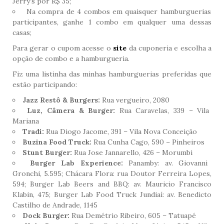
Jerry’s por R$ 35;
Na compra de 4 combos em quaisquer hamburguerias
participantes, ganhe 1 combo em qualquer uma dessas
casas;
Para gerar o cupom acesse o
site
da cuponeria e escolha a
opção de combo e a hamburgueria.
Fiz uma listinha das minhas hamburguerias preferidas que
estão participando:
Jazz Restô & Burgers:
Rua vergueiro, 2080
Luz, Câmera & Burger:
Rua Caravelas, 339 – Vila
Mariana
Tradi:
Rua Diogo Jacome, 391 – Vila Nova Conceição
Buzina Food Truck:
Rua Cunha Cago, 590 – Pinheiros
Stunt Burger:
Rua Jose Jannarello, 426 – Morumbi
Burger Lab
Experience:
Panamby: av. Giovanni
Gronchi, 5.595; Chácara Flora: rua Doutor Ferreira Lopes,
594; Burger Lab Beers and BBQ: av. Mauricio Francisco
Klabin, 475; Burger Lab Food Truck Jundiaí: av. Benedicto
Castilho de Andrade, 1145
Dock Burger:
Rua Demétrio Ribeiro, 605 – Tatuapé