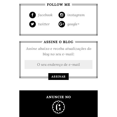
facebook
instagram
twitter
google+
Assine abaixo e receba atualizações do
blog no seu e-mail: