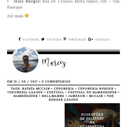
Holy Burger:
Rua Dr. Cesário Mota Júnior, 545 – Vila
Buarque
Até mais
FACEBOOK
TWITTER
PINTEREST
GOOGLE+
Marcos
EM 15 / 09 / 2017 •
0 COMENTÁRIOS
TAGS:
BATATA MCCAIN
•
CUPONERIA
•
CUPONERIA BURGER
•
CUPONERIA LEAGUE
•
FESTIVAL
•
FESTIVAL DE HAMBURGUER
•
HAMBÚRGUER
•
HELLMANNS
•
JAMESON
•
MCCAIN
•
THE
BURGER LEAGUE
SUGESTÕES
DE DELIVERY
NA
QUARENTENA