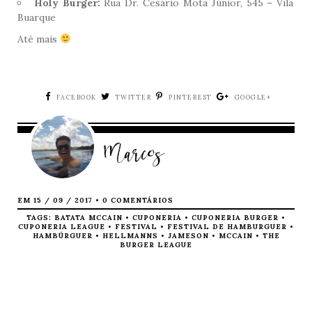
Holy Burger:
Rua Dr. Cesário Mota Júnior, 545 – Vila
Buarque
Até mais
FACEBOOK
TWITTER
PINTEREST
GOOGLE+
Marcos
EM 15 / 09 / 2017 •
0 COMENTÁRIOS
TAGS:
BATATA MCCAIN
•
CUPONERIA
•
CUPONERIA BURGER
•
CUPONERIA LEAGUE
•
FESTIVAL
•
FESTIVAL DE HAMBURGUER
•
HAMBÚRGUER
•
HELLMANNS
•
JAMESON
•
MCCAIN
•
THE
VILLA ROMA
BURGER LEAGUE
LANÇA
RODÍZIO DE
APP ALECRIM
MASSAS PARA
O HORÁRIO DO
ALMOÇO