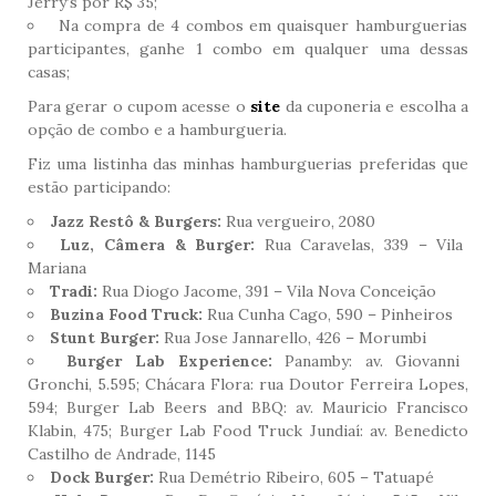
Jerry’s por R$ 35;
Na compra de 4 combos em quaisquer hamburguerias
participantes, ganhe 1 combo em qualquer uma dessas
casas;
Para gerar o cupom acesse o
site
da cuponeria e escolha a
opção de combo e a hamburgueria.
Fiz uma listinha das minhas hamburguerias preferidas que
estão participando:
Jazz Restô & Burgers:
Rua vergueiro, 2080
Luz, Câmera & Burger:
Rua Caravelas, 339 – Vila
Mariana
Tradi:
Rua Diogo Jacome, 391 – Vila Nova Conceição
Buzina Food Truck:
Rua Cunha Cago, 590 – Pinheiros
Stunt Burger:
Rua Jose Jannarello, 426 – Morumbi
Burger Lab
Experience:
Panamby: av. Giovanni
Gronchi, 5.595; Chácara Flora: rua Doutor Ferreira Lopes,
594; Burger Lab Beers and BBQ: av. Mauricio Francisco
Klabin, 475; Burger Lab Food Truck Jundiaí: av. Benedicto
Castilho de Andrade, 1145
Dock Burger:
Rua Demétrio Ribeiro, 605 – Tatuapé